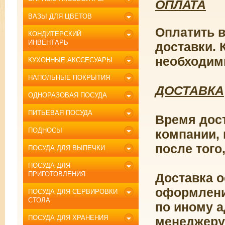
ОПЛАТА
ВАЗЫ ДЛЯ ЦВЕТОВ
Оплатить 
КОНДИТЕРСКИЙ
ИНВЕНТАРЬ
доставки. 
необходим
КУХОННЫЕ АКССЕСУАРЫ
НАПОЛЬНЫЕ ПОКРЫТИЯ
ДОСТАВКА
ОДНОРАЗОВАЯ ПОСУДА
ПИТЬЕВАЯ ПОСУДА
Время дос
ПОДНОСЫ
компании, 
после того
ПОСУДА ДЛЯ ВЫПЕЧКИ
ПОСУДА ДЛЯ
ПРИГОТОВЛЕНИЯ
Доставка о
оформлении
ПОСУДА ДЛЯ СЕРВИРОВКИ
СТОЛА
по иному а
ПОСУДА ДЛЯ ХРАНЕНИЯ
менеджеру