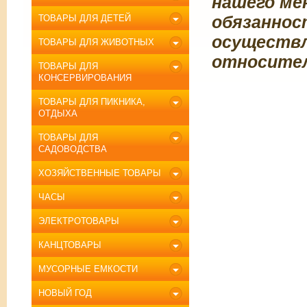
нашего ме
обязаннос
ТОВАРЫ ДЛЯ ДЕТЕЙ
осуществл
ТОВАРЫ ДЛЯ ЖИВОТНЫХ
относител
ТОВАРЫ ДЛЯ
КОНСЕРВИРОВАНИЯ
ТОВАРЫ ДЛЯ ПИКНИКА,
ОТДЫХА
ТОВАРЫ ДЛЯ
САДОВОДСТВА
ХОЗЯЙСТВЕННЫЕ ТОВАРЫ
ЧАСЫ
ЭЛЕКТРОТОВАРЫ
КАНЦТОВАРЫ
МУСОРНЫЕ ЕМКОСТИ
НОВЫЙ ГОД