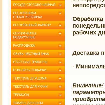
непосредст
ПОСУДА СТОЛОВО-ЧАЙНАЯ
РЕСТОРАННАЯ
СТЕКЛОКЕРАМИКА
Обработка 
понедельни
РЕСТОРАННЫЙ ФАРФОР
рабочих дн
СЕРТИФИКАТЫ
ПОДАРОЧНЫЕ
РАСПРОДАЖА
Доставка п
ОБУВЬ ЧЕСТНЫЙ ЗНАК
СТОЛОВЫЕ ПРИБОРЫ
- Минимал
СУВЕНИРЫ ПОДАРКИ
ТЕКСТИЛЬ ДЛЯ ДОМА
Внимание!
ТЕКСТИЛЬ ДЛЯ КУХНИ
параметры
ТЕРМОСЫ
приобрета
ТОВАРЫ ДЛЯ БАНИ