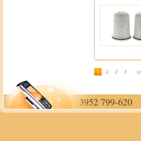
1
2
3
4
с
3952 799-620