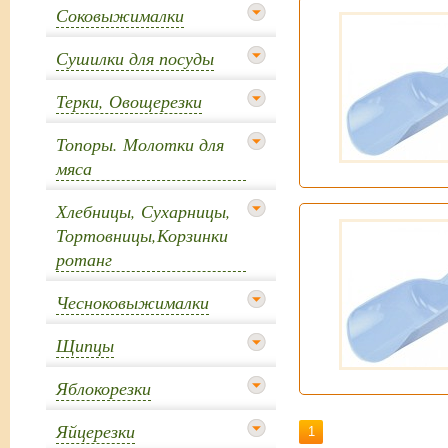
Соковыжималки
Сушилки для посуды
Терки, Овощерезки
Топоры. Молотки для
мяса
Хлебницы, Сухарницы,
Тортовницы,Корзинки
ротанг
Чесноковыжималки
Щипцы
Яблокорезки
Яйцерезки
1