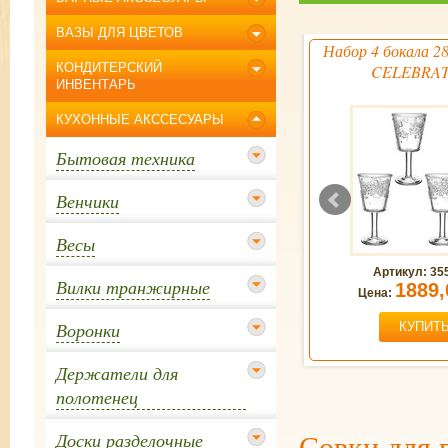
ВАЗЫ ДЛЯ ЦВЕТОВ
0мл
Блюдо 38см фарфор Новый год
Набор 4 бокала 2
КОНДИТЕРСКИЙ
CELEBRA
ИНВЕНТАРЬ
КУХОННЫЕ АКССЕСУАРЫ
Бытовая техника
Венчики
Весы
10
Артикул: 85-1736/85-1735
Артикул: 35
Вилки транжирные
3700,00
1889,
Цена:
руб
Цена:
Воронки
КУПИТЬ
КУПИТ
Держатели для
полотенец
Совки для 
Доски разделочные