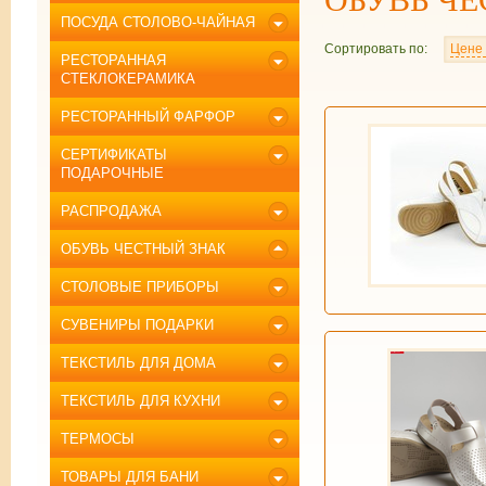
ПОСУДА СТОЛОВО-ЧАЙНАЯ
Сортировать по:
Цене
РЕСТОРАННАЯ
СТЕКЛОКЕРАМИКА
РЕСТОРАННЫЙ ФАРФОР
СЕРТИФИКАТЫ
ПОДАРОЧНЫЕ
РАСПРОДАЖА
ОБУВЬ ЧЕСТНЫЙ ЗНАК
СТОЛОВЫЕ ПРИБОРЫ
СУВЕНИРЫ ПОДАРКИ
ТЕКСТИЛЬ ДЛЯ ДОМА
ТЕКСТИЛЬ ДЛЯ КУХНИ
ТЕРМОСЫ
ТОВАРЫ ДЛЯ БАНИ