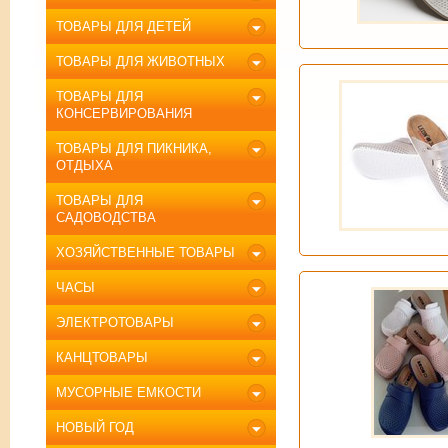
ТОВАРЫ ДЛЯ ДЕТЕЙ
ТОВАРЫ ДЛЯ ЖИВОТНЫХ
ТОВАРЫ ДЛЯ
КОНСЕРВИРОВАНИЯ
ТОВАРЫ ДЛЯ ПИКНИКА,
ОТДЫХА
ТОВАРЫ ДЛЯ
САДОВОДСТВА
ХОЗЯЙСТВЕННЫЕ ТОВАРЫ
ЧАСЫ
ЭЛЕКТРОТОВАРЫ
КАНЦТОВАРЫ
МУСОРНЫЕ ЕМКОСТИ
НОВЫЙ ГОД