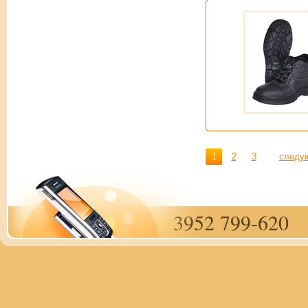
1
2
3
следу
3952 799-620