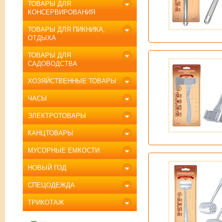
ТОВАРЫ ДЛЯ
КОНСЕРВИРОВАНИЯ
ТОВАРЫ ДЛЯ ПИКНИКА,
ОТДЫХА
ТОВАРЫ ДЛЯ
САДОВОДСТВА
ХОЗЯЙСТВЕННЫЕ ТОВАРЫ
ЧАСЫ
ЭЛЕКТРОТОВАРЫ
КАНЦТОВАРЫ
МУСОРНЫЕ ЕМКОСТИ
НОВЫЙ ГОД
СПЕЦОДЕЖДА
ТРИКОТАЖ