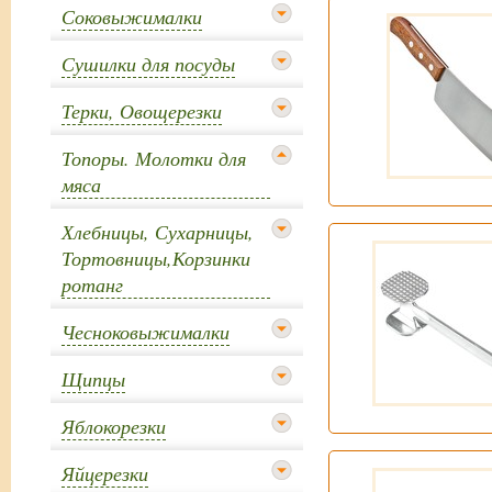
Соковыжималки
Сушилки для посуды
Терки, Овощерезки
Топоры. Молотки для
мяса
Хлебницы, Сухарницы,
Тортовницы,Корзинки
ротанг
Чесноковыжималки
Щипцы
Яблокорезки
Яйцерезки