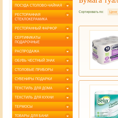
ПОСУДА СТОЛОВО-ЧАЙНАЯ
Сортировать по:
Цене
РЕСТОРАННАЯ
СТЕКЛОКЕРАМИКА
РЕСТОРАННЫЙ ФАРФОР
СЕРТИФИКАТЫ
ПОДАРОЧНЫЕ
РАСПРОДАЖА
ОБУВЬ ЧЕСТНЫЙ ЗНАК
СТОЛОВЫЕ ПРИБОРЫ
СУВЕНИРЫ ПОДАРКИ
ТЕКСТИЛЬ ДЛЯ ДОМА
ТЕКСТИЛЬ ДЛЯ КУХНИ
ТЕРМОСЫ
ТОВАРЫ ДЛЯ БАНИ