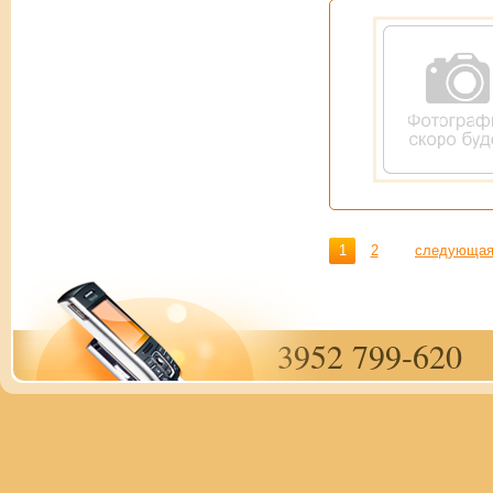
1
2
следующа
3952 799-620