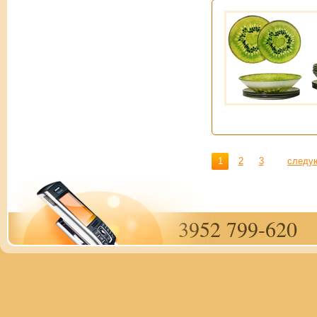
1
2
3
следу
3952 799-620