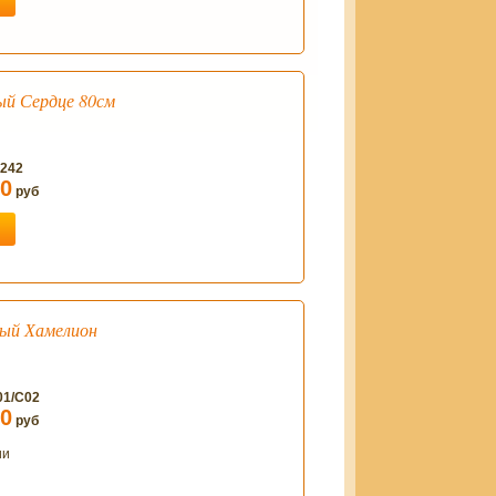
й Сердце 80см
1242
00
руб
ый Хамелион
01/С02
00
руб
ии