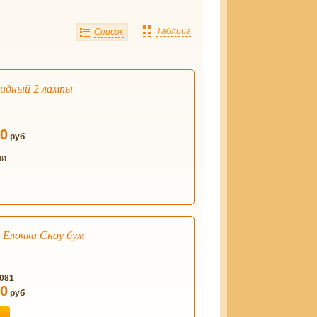
Таблица
Список
идный 2 лампы
00
руб
ии
 Елочка Сноу бум
-081
50
руб