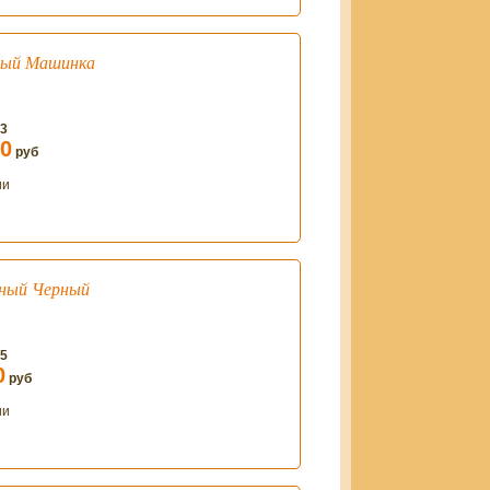
ный Машинка
83
00
руб
ии
ьный Черный
25
0
руб
ии