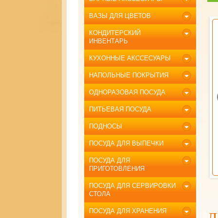
ВАЗЫ ДЛЯ ЦВЕТОВ
р чайный 12пр 250мл
Блюдо 38см фарфор Новый год
КОНДИТЕРСКИЙ
фарфор Лефард
ИНВЕНТАРЬ
КУХОННЫЕ АКССЕСУАРЫ
НАПОЛЬНЫЕ ПОКРЫТИЯ
ОДНОРАЗОВАЯ ПОСУДА
ПИТЬЕВАЯ ПОСУДА
ПОДНОСЫ
тикул: 165-600/165-610
Артикул: 85-1736/85-1735
3827,00
3700,00
ена:
руб
Цена:
руб
ПОСУДА ДЛЯ ВЫПЕЧКИ
КУПИТЬ
КУПИТЬ
ПОСУДА ДЛЯ
ПРИГОТОВЛЕНИЯ
ПОСУДА ДЛЯ СЕРВИРОВКИ
СТОЛА
ПОСУДА ДЛЯ ХРАНЕНИЯ
Л