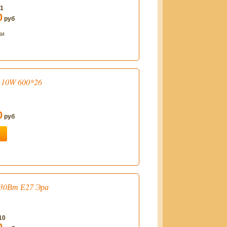
41
0
руб
ии
 10W 600*26
0
руб
30Вт Е27 Эра
10