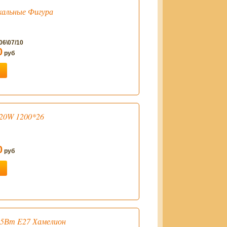
кальные Фигура
06\07/10
0
руб
20W 1200*26
0
руб
55Вт E27 Хамелион