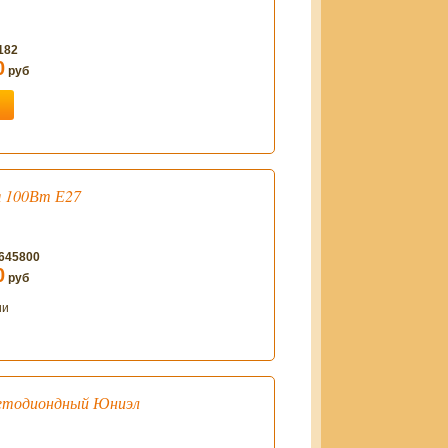
182
0
руб
я 100Вт Е27
/645800
0
руб
ии
ветодиондный Юниэл