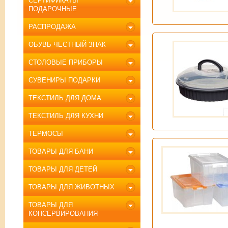
СЕРТИФИКАТЫ
ПОДАРОЧНЫЕ
РАСПРОДАЖА
ОБУВЬ ЧЕСТНЫЙ ЗНАК
СТОЛОВЫЕ ПРИБОРЫ
СУВЕНИРЫ ПОДАРКИ
ТЕКСТИЛЬ ДЛЯ ДОМА
ТЕКСТИЛЬ ДЛЯ КУХНИ
ТЕРМОСЫ
ТОВАРЫ ДЛЯ БАНИ
ТОВАРЫ ДЛЯ ДЕТЕЙ
ТОВАРЫ ДЛЯ ЖИВОТНЫХ
ТОВАРЫ ДЛЯ
КОНСЕРВИРОВАНИЯ