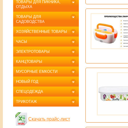
ТОВАРЫ ДЛЯ ПИКНИКА,
ОТДЫХА
ТОВАРЫ ДЛЯ
САДОВОДСТВА
ХОЗЯЙСТВЕННЫЕ ТОВАРЫ
ЧАСЫ
ЭЛЕКТРОТОВАРЫ
КАНЦТОВАРЫ
МУСОРНЫЕ ЕМКОСТИ
НОВЫЙ ГОД
СПЕЦОДЕЖДА
ТРИКОТАЖ
Скачать прайс-лист