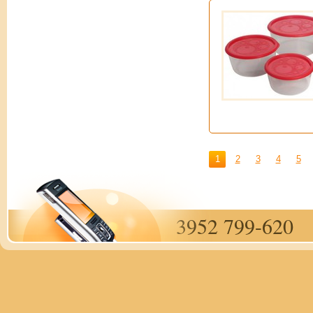
1
2
3
4
5
3952 799-620